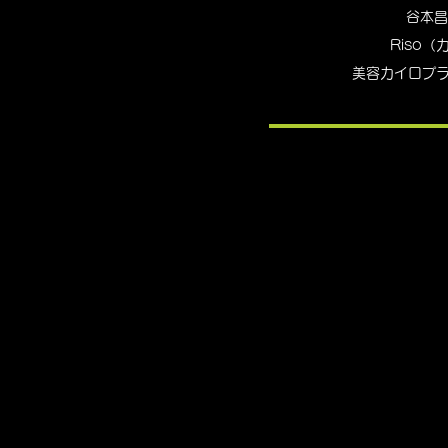
谷本昌
Riso（
美容カイロプラ