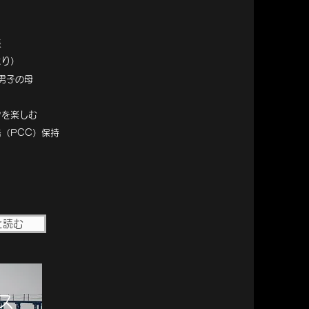
表
より）
男子の母
フを楽しむ
資格（PCC）保持
と読む
ス