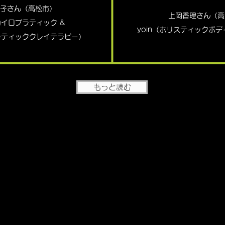
子さん（高松市）
上岡香理さん（高
カイロプラティック &
yoin（ホリスティックボ
ティッククレイテラピー）
もっと読む