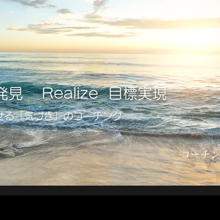
自分発見
Realize 目標実現
せる「気づき」のコーチング
コーチ