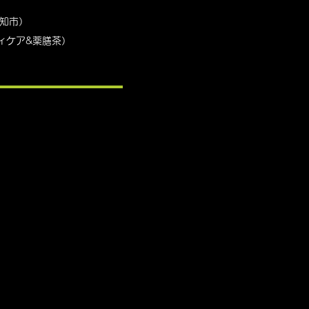
知市）
ディケア&薬膳茶）