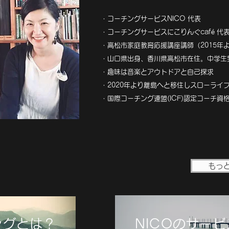
・コーチングサービスNICO 代表
・コーチングサービスにこりんぐcafé 代
・高松市家庭教育応援講座講師（2015年
・山口県出身、香川県高松市在住。中学生
・趣味は音楽とアウトドアと自己探求
・2020
年より離島へと移住しスローライ
・国際コーチング連盟(ICF)認定コーチ
もっ
ングとは？
NICOのサービ