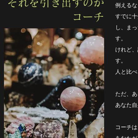
それを引き出すのが
例えるな
コーチ
すでに十
し、まっ
す。
けれど、
す。
人と比べ
ただ、あ
あなた自
コーチは